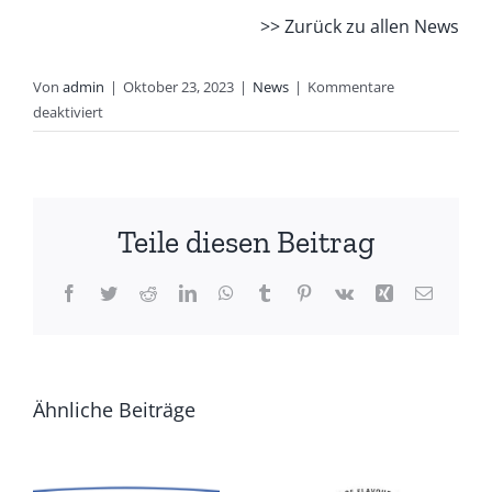
>> Zurück zu allen News
Von
admin
|
Oktober 23, 2023
|
News
|
Kommentare
für
deaktiviert
Anuga
Messe
2023
–
Teile diesen Beitrag
Vegini
Facebook
Twitter
Reddit
LinkedIn
WhatsApp
Tumblr
Pinterest
Vk
Xing
E-
Mail
Ähnliche Beiträge