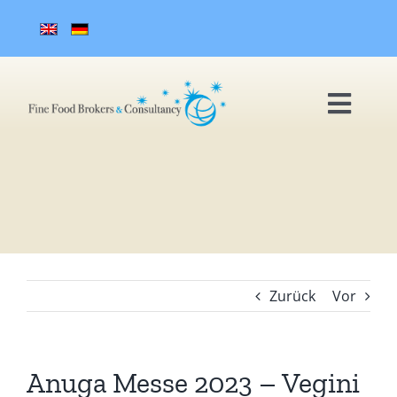
Zum
Inhalt
springen
Toggl
Navig
STARTSEITE
AGENTUR
TEAM
Zurück
Vor
PARTNER
Anuga Messe 2023 – Vegini
REFERENZEN