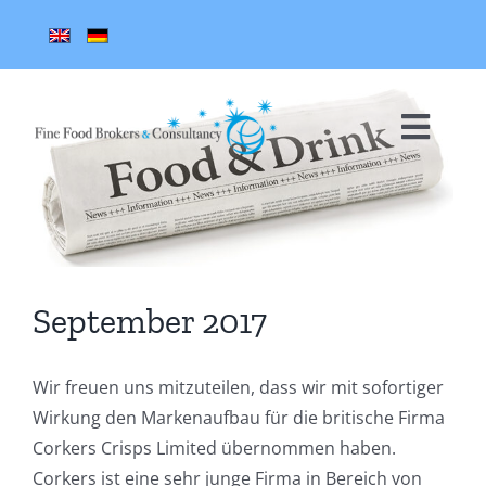
Zum
Inhalt
springen
Zeige
grösseres
Toggl
Bild
Navig
STARTSEITE
AGENTUR
September 2017
TEAM
Wir freuen uns mitzuteilen, dass wir mit sofortiger
PARTNER
Wirkung den Markenaufbau für die britische Firma
Corkers Crisps Limited übernommen haben.
REFERENZEN
Corkers ist eine sehr junge Firma in Bereich von